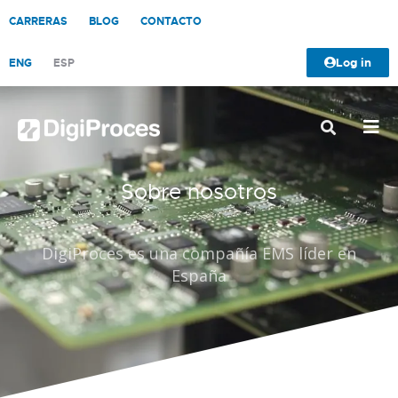
CARRERAS
BLOG
CONTACTO
Log in
ENG
ESP
Sobre nosotros
DigiProces es una compañía EMS líder en
España