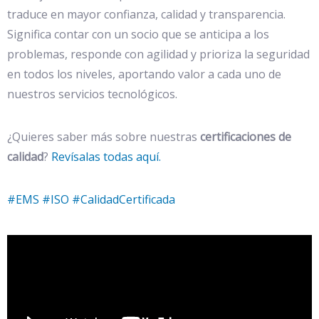
traduce en mayor confianza, calidad y transparencia.
Significa contar con un socio que se anticipa a los
problemas, responde con agilidad y prioriza la seguridad
en todos los niveles, aportando valor a cada uno de
nuestros servicios tecnológicos.
¿Quieres saber más sobre nuestras
certificaciones de
calidad
?
Revísalas todas aquí.
#
EMS
#
ISO
#
CalidadCertificada