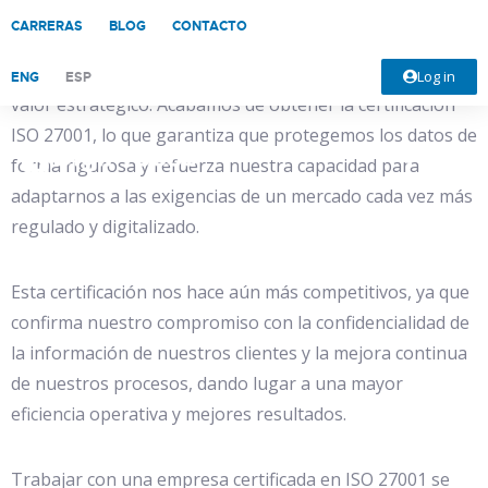
CARRERAS
BLOG
CONTACTO
En DigiProces seguimos avanzando hacia un entorno
industrial donde la seguridad de la información es un
Log in
ENG
ESP
valor estratégico. Acabamos de obtener la certificación
ISO 27001, lo que garantiza que protegemos los datos de
forma rigurosa y refuerza nuestra capacidad para
adaptarnos a las exigencias de un mercado cada vez más
regulado y digitalizado.
Esta certificación nos hace aún más competitivos, ya que
confirma nuestro compromiso con la confidencialidad de
la información de nuestros clientes y la mejora continua
de nuestros procesos, dando lugar a una mayor
eficiencia operativa y mejores resultados.
Trabajar con una empresa certificada en ISO 27001 se