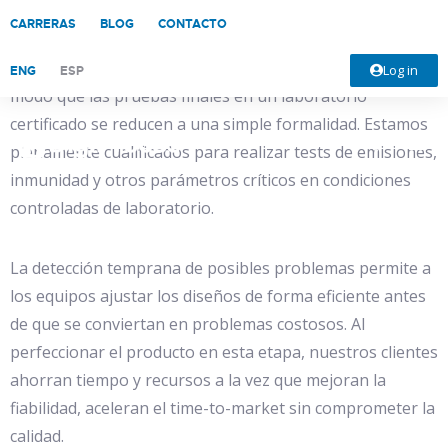
CARRERAS
BLOG
CONTACTO
El laboratorio de EMC de DigiProces ofrece a los product
owners ensayos de precertificación rápidos y fiables, de
Log in
ENG
ESP
modo que las pruebas finales en un laboratorio
certificado se reducen a una simple formalidad. Estamos
plenamente cualificados para realizar tests de emisiones,
inmunidad y otros parámetros críticos en condiciones
controladas de laboratorio.
La detección temprana de posibles problemas permite a
los equipos ajustar los diseños de forma eficiente antes
de que se conviertan en problemas costosos. Al
perfeccionar el producto en esta etapa, nuestros clientes
ahorran tiempo y recursos a la vez que mejoran la
fiabilidad, aceleran el time-to-market sin comprometer la
calidad.