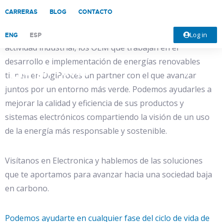
CARRERAS
BLOG
CONTACTO
En el propósito de expandir nuevas y más eficientes
maneras de reducir la huella de carbono generada por la
Log in
ENG
ESP
actividad industrial, los OEM que trabajan en el
desarrollo e implementación de energías renovables
tienen en DigiProces un partner con el que avanzar
juntos por un entorno más verde. Podemos ayudarles a
mejorar la calidad y eficiencia de sus productos y
sistemas electrónicos compartiendo la visión de un uso
de la energía más responsable y sostenible.
Visítanos en Electronica y hablemos de las soluciones
que te aportamos para avanzar hacia una sociedad baja
en carbono.
Podemos ayudarte en cualquier fase del ciclo de vida de