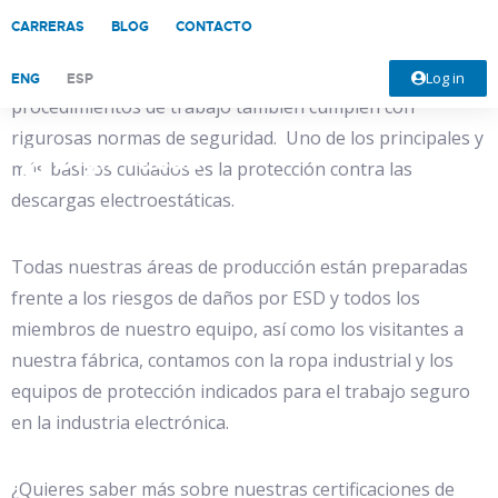
CARRERAS
BLOG
CONTACTO
En DigiProces trabajamos con los más altos estándares
de calidad y tanto nuestras instalaciones como los
Log in
ENG
ESP
procedimientos de trabajo también cumplen con
rigurosas normas de seguridad. Uno de los principales y
más básicos cuidados es la protección contra las
descargas electroestáticas.
Todas nuestras áreas de producción están preparadas
frente a los riesgos de daños por ESD y todos los
miembros de nuestro equipo, así como los visitantes a
nuestra fábrica, contamos con la ropa industrial y los
equipos de protección indicados para el trabajo seguro
en la industria electrónica.
¿Quieres saber más sobre nuestras certificaciones de