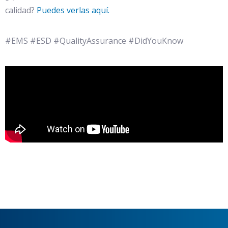
calidad?
Puedes verlas aquí.
#EMS #ESD #QualityAssurance #DidYouKnow